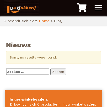
U bevindt zich hier:
Home
> Blog
Nieuws
Sorry, no results were found.
Zoeken
naar:
In uw winkelwagen:
0 product(en) in uw winkelwagen.
Er bevinden zich