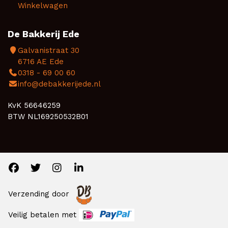
Winkelwagen
De Bakkerij Ede
Galvanistraat 30
6716 AE Ede
0318 - 69 00 60
info@debakkerijede.nl
KvK 56646259
BTW NL169250532B01
Verzending door
Veilig betalen met