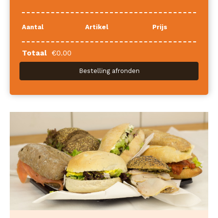
Aantal
Artikel
Prijs
Totaal
€
0.00
Bestelling afronden