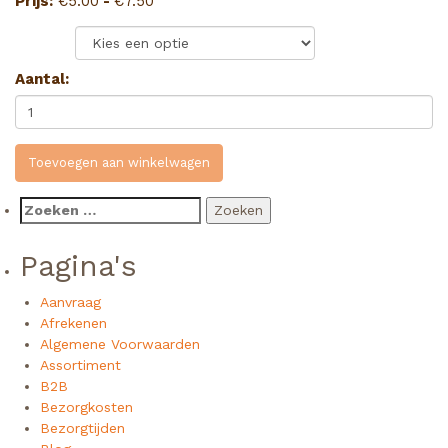
Prijsklasse:
Prijs:
€
5.00
-
€
7.50
€5.00
Broodje:
tot
€7.50
Aantal:
Toevoegen aan winkelwagen
Zoeken
naar:
Pagina's
Aanvraag
Afrekenen
Algemene Voorwaarden
Assortiment
B2B
Bezorgkosten
Bezorgtijden