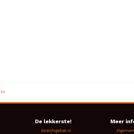
ess
De lekkerste!
Meer inf
Bedrijfsgebak.nl
Algemen