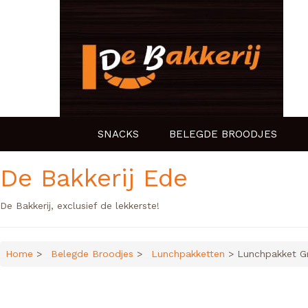
SNACKS
BELEGDE BROODJES
De Bakkerij Ede
De Bakkerij, exclusief de lekkerste!
Home
>
Belegde Broodjes
>
Lunchpakketten
> Lunchpakket G