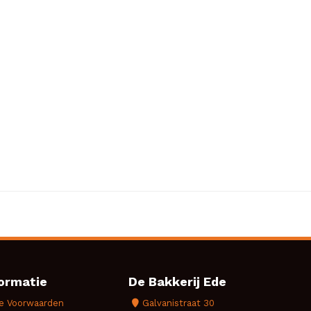
ormatie
De Bakkerij Ede
e Voorwaarden
Galvanistraat 30