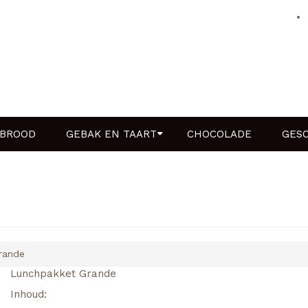
BROOD
GEBAK EN TAART
CHOCOLADE
GES
rande
Lunchpakket Grande
Inhoud: