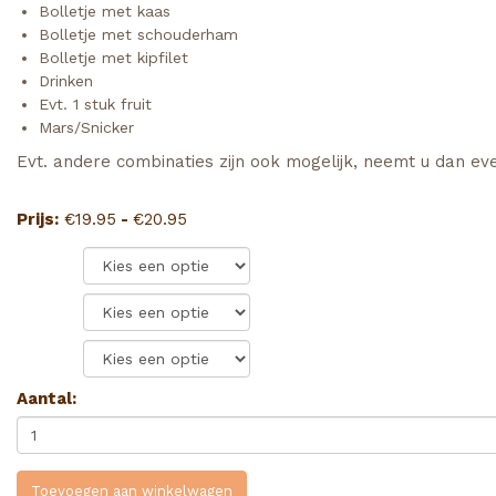
Bolletje met kaas
Bolletje met schouderham
Bolletje met kipfilet
Drinken
Evt. 1 stuk fruit
Mars/Snicker
Evt. andere combinaties zijn ook mogelijk, neemt u dan ev
Prijsklasse:
Prijs:
€
19.95
-
€
20.95
€19.95
Drinken:
tot
€20.95
Snack:
Fruit:
Aantal:
Toevoegen aan winkelwagen