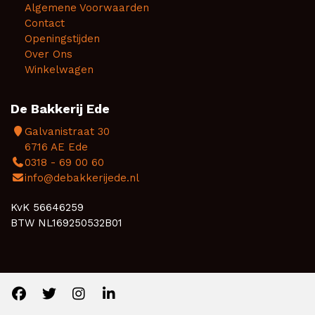
Algemene Voorwaarden
Contact
Openingstijden
Over Ons
Winkelwagen
De Bakkerij Ede
Galvanistraat 30
6716 AE Ede
0318 - 69 00 60
info@debakkerijede.nl
KvK 56646259
BTW NL169250532B01