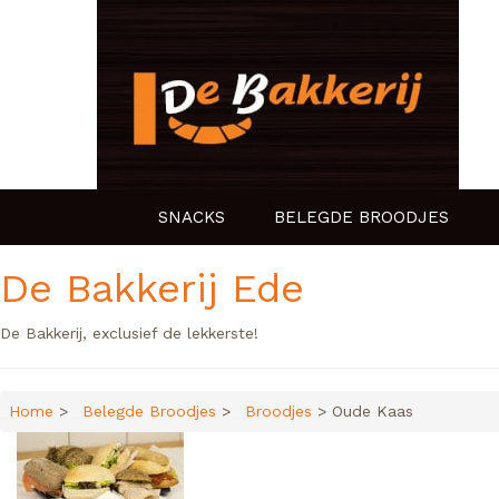
SNACKS
BELEGDE BROODJES
De Bakkerij Ede
De Bakkerij, exclusief de lekkerste!
Home
>
Belegde Broodjes
>
Broodjes
> Oude Kaas