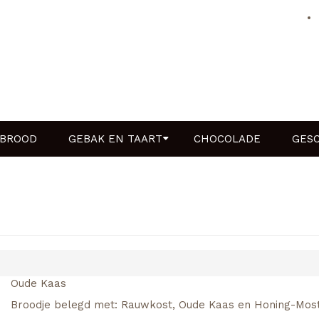
BROOD
GEBAK EN TAART
CHOCOLADE
GES
Oude Kaas
Broodje belegd met: Rauwkost, Oude Kaas en Honing-Most