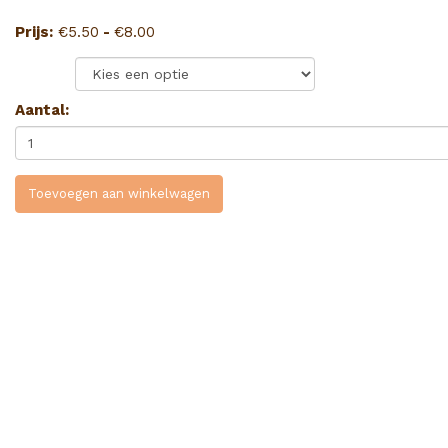
Prijsklasse:
Prijs:
€
5.50
-
€
8.00
€5.50
Broodje:
tot
€8.00
Aantal:
Toevoegen aan winkelwagen