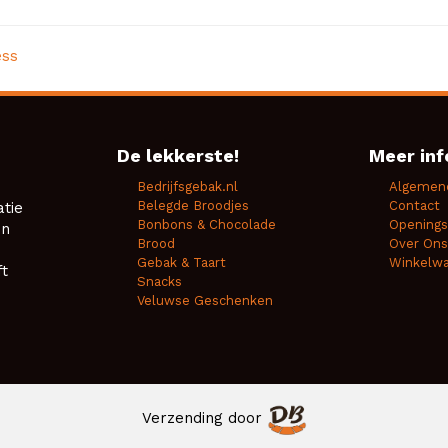
ess
De lekkerste!
Meer inf
Bedrijfsgebak.nl
Algemen
Belegde Broodjes
Contact
atie
Bonbons & Chocolade
Openings
en
Brood
Over Ons
Gebak & Taart
Winkelw
ft
Snacks
Veluwse Geschenken
Verzending door