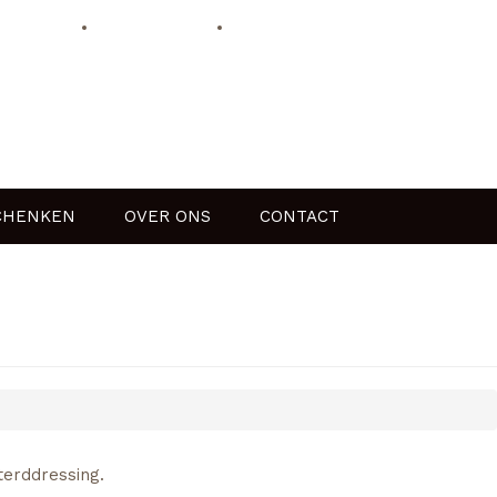
HOME
OVER ONS
CONTACT
CHENKEN
OVER ONS
CONTACT
erddressing.