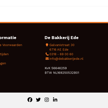
ormatie
De Bakkerij Ede
e Voorwaarden
Galvanistraat 30
6716 AE Ede
tijden
0318 - 69 00 60
info@debakkerijede.nl
agen
KvK 56646259
BTW NL169250532B01