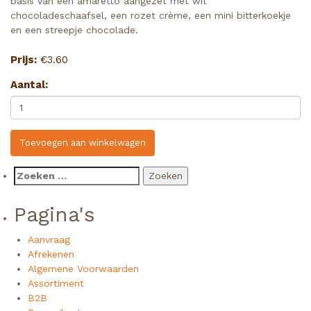
basis van een amaretto aangezet met wit
chocoladeschaafsel, een rozet crème, een mini bitterkoekje
en een streepje chocolade.
Prijs:
€
3.60
Aantal:
Toevoegen aan winkelwagen
Zoeken
naar:
Pagina's
Aanvraag
Afrekenen
Algemene Voorwaarden
Assortiment
B2B